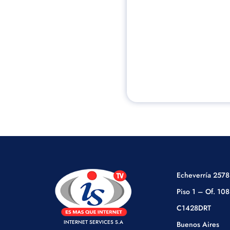
Echeverría 2578
Piso 1 – Of. 108
C1428DRT
INTERNET SERVICES S.A
Buenos Aires